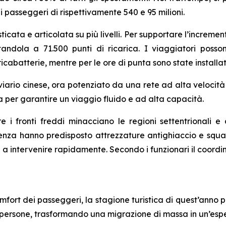
i passeggeri di rispettivamente 540 e 95 milioni.
ticata e articolata su più livelli. Per supportare l’incremento
tandola a 71.500 punti di ricarica. I viaggiatori poss
icabatterie, mentre per le ore di punta sono state installa
viario cinese, ora potenziato da una rete ad alta velocità 
a per garantire un viaggio fluido e ad alta capacità.
re i fronti freddi minacciano le regioni settentrionali e
enza hanno predisposto attrezzature antighiaccio e squad
onti a intervenire rapidamente. Secondo i funzionari il co
mfort dei passeggeri, la stagione turistica di quest’anno
i persone, trasformando una migrazione di massa in un’esp