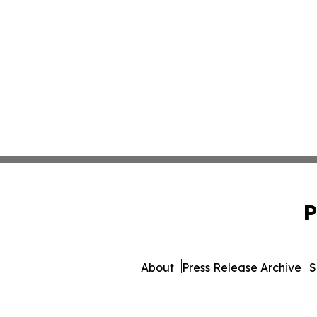
P
About
Press Release Archive
S
© 1995-2026 Newsmatics I