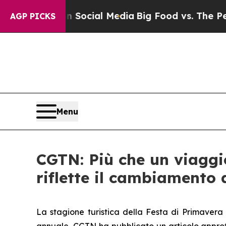
ages on Social Media
Big Food vs. The People. Big
AGP PICKS
Menu
CGTN: Più che un viaggio
riflette il cambiamento 
La stagione turistica della Festa di Primavera 2
annuale, CGTN ha pubblicato un articolo approfo