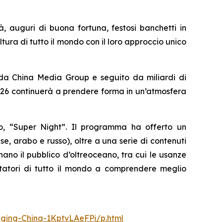
à, auguri di buona fortuna, festosi banchetti in
ltura di tutto il mondo con il loro approccio unico
 da China Media Group e seguito da miliardi di
 2026 continuerà a prendere forma in un’atmosfera
vo, “Super Night”. Il programma ha offerto un
, arabo e russo), oltre a una serie di contenuti
nano il pubblico d’oltreoceano, tra cui le usanze
ettatori di tutto il mondo a comprendere meglio
nging-China-1KptvLAeFPi/p.html