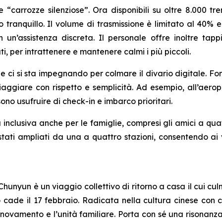
carrozze silenziose”. Ora disponibili su oltre 8.000 tre
 tranquillo. Il volume di trasmissione è limitato al 40% e
n un’assistenza discreta. Il personale offre inoltre tap
ati, per intrattenere e mantenere calmi i più piccoli.
rie ci si sta impegnando per colmare il divario digitale. F
iaggiare con rispetto e semplicità. Ad esempio, all’aeropo
ono usufruire di check-in e imbarco prioritari.
 inclusiva anche per le famiglie, compresi gli amici a qua
o stati ampliati da una a quattro stazioni, consentendo ai 
hunyun è un viaggio collettivo di ritorno a casa il cui cu
e il 17 febbraio. Radicata nella cultura cinese con cele
nnovamento e l’unità familiare. Porta con sé una risonanz