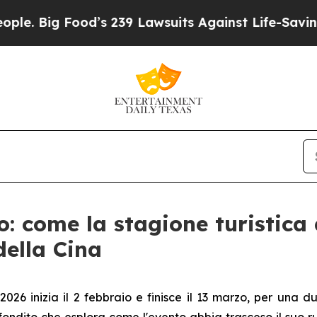
 Food’s 239 Lawsuits Against Life-Saving Policie
: come la stagione turistica
della Cina
026 inizia il 2 febbraio e finisce il 13 marzo, per una d
ndito che esplora come l'evento abbia trasceso il suo ru