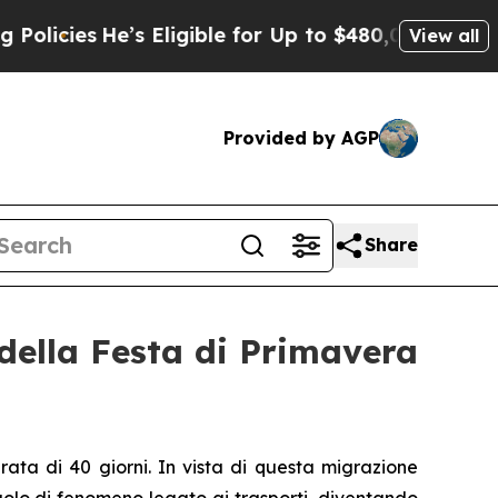
s
He’s Eligible for Up to $480,000 After Being W
View all
Provided by AGP
Share
 della Festa di Primavera
urata di 40 giorni. In vista di questa migrazione
olo di fenomeno legato ai trasporti, diventando