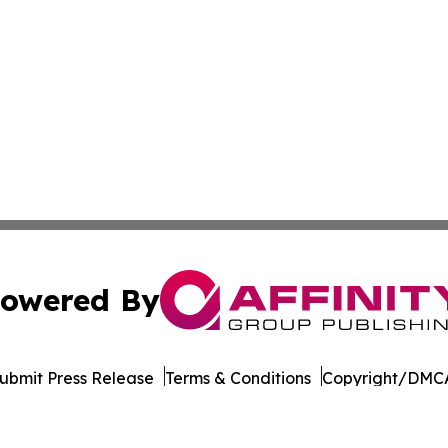
owered By
ubmit Press Release
Terms & Conditions
Copyright/DMCA
nc. dba Affinity Group Publishing & Entertainment Daily Te