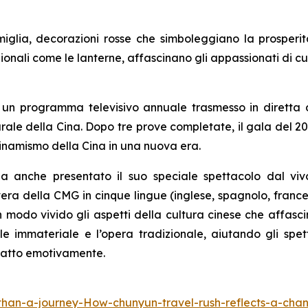
miglia, decorazioni rosse che simboleggiano la prosperit
ionali come le lanterne, affascinano gli appassionati di cu
, un programma televisivo annuale trasmesso in diretta
lturale della Cina. Dopo tre prove completate, il gala del
 dinamismo della Cina in una nuova era.
a anche presentato il suo speciale spettacolo dal vi
ra della CMG in cinque lingue (inglese, spagnolo, francese
n modo vivido gli aspetti della cultura cinese che affasci
ale immateriale e l’opera tradizionale, aiutando gli sp
ntatto emotivamente.
han-a-journey-How-chunyun-travel-rush-reflects-a-cha