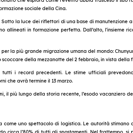
formazione sociale della Cina.
o la luce dei riflettori di una base di manutenzione a N
sono allineati in formazione perfetta. Dall’alto, l'insieme r
ina per la più grande migrazione umana del mondo: Chunyun.
lo scoccare della mezzanotte del 2 febbraio, in vista della 
tti i record precedenti. Le stime ufficiali prevedono 
rni che avrà termine il 13 marzo.
i, il più lungo della storia recente, l’esodo vacanziero de
a come uno spettacolo di logistica. Le autorità stimano
circa l’80% di tutti gli spostamenti. Nel frattempo, si p